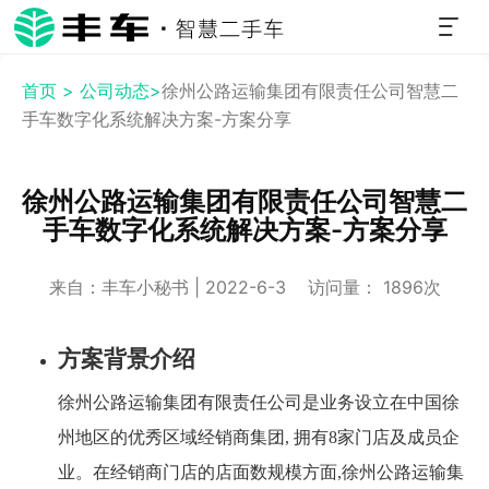
首页 >
公司动态>
徐州公路运输集团有限责任公司智慧二
手车数字化系统解决方案-方案分享
徐州公路运输集团有限责任公司智慧二
手车数字化系统解决方案-方案分享
来自：丰车小秘书 | 2022-6-3 访问量： 1896次
方案背景介绍
徐州公路运输集团有限责任公司是业务设立在中国徐
州地区的优秀区域经销商集团, 拥有8家门店及成员企
业。在经销商门店的店面数规模方面,徐州公路运输集