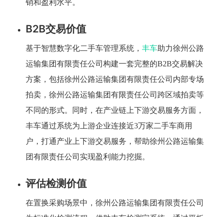
销和盈利水平。
B2B交易价值
基于智慧数字化二手车管理系统，
丰车
助力徐州公路
运输集团有限责任公司构建一套完整的B2B交易解决
方案，包括徐州公路运输集团有限责任公司内部专场
拍卖，徐州公路运输集团有限责任公司跨区域拍卖等
不同的形式。同时，在产业链上下游交易服务方面，
丰车通过系统为上游企业连接近3万家二手车商用
户，打通产业上下游交易服务，帮助徐州公路运输集
团有限责任公司实现盈利能力挖掘。
评估检测价值
在置换采购场景中，徐州公路运输集团有限责任公司