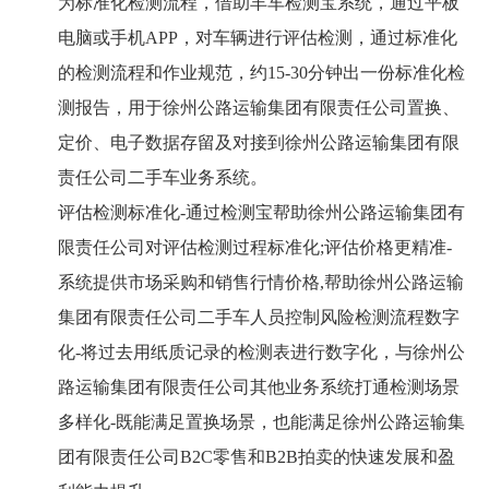
为标准化检测流程，借助丰车检测宝系统，通过平板
电脑或手机APP，对车辆进行评估检测，通过标准化
的检测流程和作业规范，约15-30分钟出一份标准化检
测报告，用于徐州公路运输集团有限责任公司置换、
定价、电子数据存留及对接到徐州公路运输集团有限
责任公司二手车业务系统。
评估检测标准化-通过检测宝帮助徐州公路运输集团有
限责任公司对评估检测过程标准化;评估价格更精准-
系统提供市场采购和销售行情价格,帮助徐州公路运输
集团有限责任公司二手车人员控制风险检测流程数字
化-将过去用纸质记录的检测表进行数字化，与徐州公
路运输集团有限责任公司其他业务系统打通检测场景
多样化-既能满足置换场景，也能满足徐州公路运输集
团有限责任公司B2C零售和B2B拍卖的快速发展和盈