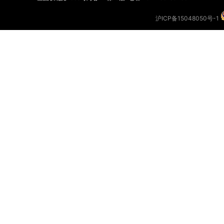
沪ICP备15048050号-1