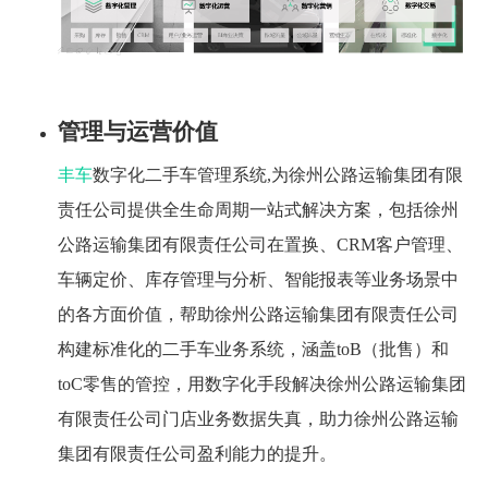
管理与运营价值
丰车
数字化二手车管理系统,为徐州公路运输集团有限
责任公司提供全生命周期一站式解决方案，包括徐州
公路运输集团有限责任公司在置换、CRM客户管理、
车辆定价、库存管理与分析、智能报表等业务场景中
的各方面价值，帮助徐州公路运输集团有限责任公司
构建标准化的二手车业务系统，涵盖toB（批售）和
toC零售的管控，用数字化手段解决徐州公路运输集团
有限责任公司门店业务数据失真，助力徐州公路运输
集团有限责任公司盈利能力的提升。